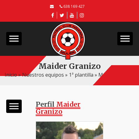
638 169 427
Maider Granizo
Inicio
»
Nuestros equipos
»
1ª plantilla
»
Maider Granizo
Perfil
Maider
Granizo